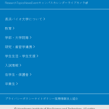
ResearchTopics
News
Event
キャンパスカレンダー
ライブカメラ
長浜バイオ大学について
教育
学部・大学院等
研究・産官学連携
学生生活・学生支援
入試情報
在学生・保護者
卒業生
プライバシーポリシー
サイトポリシー
採用情報
法人紹介