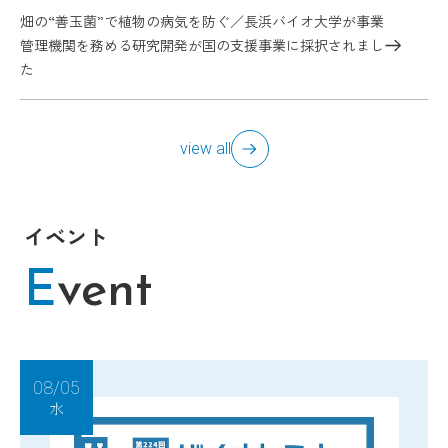
畑の“善玉菌”で植物の病気を防ぐ／長浜バイオ大学が事業
管理機関を務める研究開発が国の支援事業に採択されまし
た
view all
イベント
E
vent
08/05
水