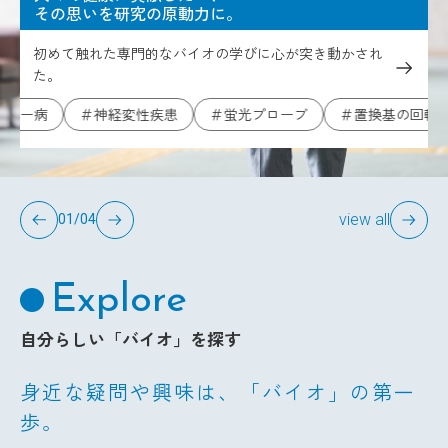
その思いを研究の原動力に。
初めて触れた専門的なバイオの学びに心が突き動かされ
た。
ー病
＃神経変性疾患
＃蛍光プローブ
＃置換基の回転制御
view all
01/04
Explore
自分らしい「バイオ」を探す
身近な疑問や興味は、「バイオ」の第一
歩。