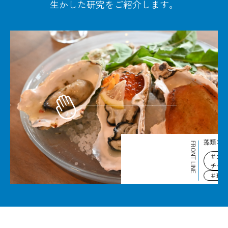
生かした研究をご紹介します。
藻類×A
FRONT LINE
＃大
チャ
＃環