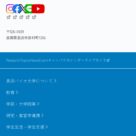
〒526-0829
滋賀県長浜市田村町1266
ResearchTopics
News
Event
キャンパスカレンダー
ライブカメラ
長浜バイオ大学について
教育
学部・大学院等
研究・産官学連携
学生生活・学生支援