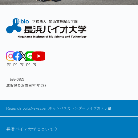
〒526-0829
滋賀県長浜市田村町1266
ResearchTopics
News
Event
キャンパスカレンダー
ライブカメラ
長浜バイオ大学について