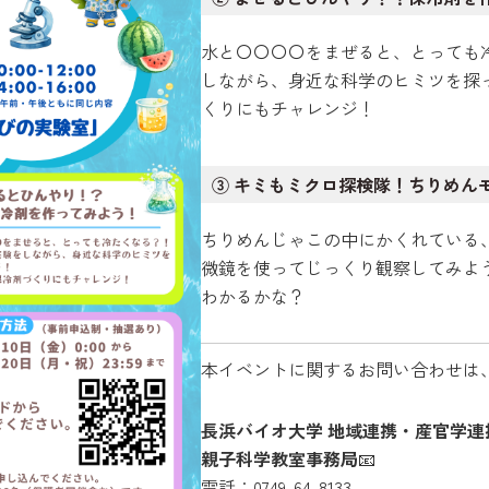
水と〇〇〇〇をまぜると、とっても
しながら、身近な科学のヒミツを探
くりにもチャレンジ！
③ キミもミクロ探検隊！ちりめん
ちりめんじゃこの中にかくれている
微鏡を使ってじっくり観察してみよ
わかるかな？
本イベントに関するお問い合わせは
長浜バイオ大学 地域連携・産官学連
親子科学教室事務局
📧
電話：0749-64-8133