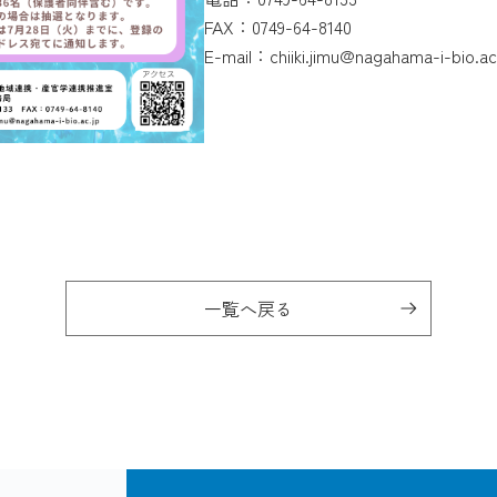
FAX：0749-64-8140
E-mail：chiiki.jimu@nagahama-i-bio.ac
一覧へ戻る