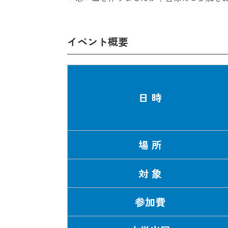
イベント概要
日 時
場 所
対 象
参加費