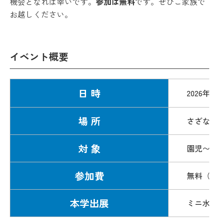
機会となれば幸いです。
参加は無料
です。ぜひご家族で
お越しください。
イベント概要
日 時
2026年6
場 所
さざなみ
対 象
園児〜小
参加費
無料（駐
本学出展
ミニ水族