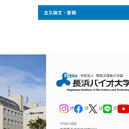
イオテクノロジーとしての展開を目指し
Genomic information of various species is 
主な論文・書籍
there are unexpectedly complex steps to pro
conversion of a single base of mRNA to dif
選択的スプライシングによるタンパク質
contribute for development of bio-techno
Mitiko Go, Note: Professor N
1
ヒトのｃDNAの網羅的な解析が進み、選
Special Issue "Memorial Issue
Efficient knowledge discovery from big s
が姿を現してきた。選択的スプライシン
多種類のタンパク質を生む分子機構と考
Shionyu, M., Takahashi, K., G
割が、ここに位置づけられる。真核生物
2
Extensive analysis of human ｃDNA reveals 
transcripts. Bioinformatics, 
原核生物は例外を除けば、イントロンを
various alternative splicing (AS). Alternati
的スプライシングは真核生物の特色であ
to produce various proteins from a single 
Hijikata, A., Yura, K., Nogut
グにより、タンパク質機能を調節してい
important role of introns exiting in eukar
3
to improve them by introducin
チオエステラーゼＩ）を図Bに示す。
of AS regulating the enzymatic function is
thioesterase I (Fig.(B)).
Shionyu, M., Yamaguchi, A., 
4
splicing on protein structure
〒526-0829