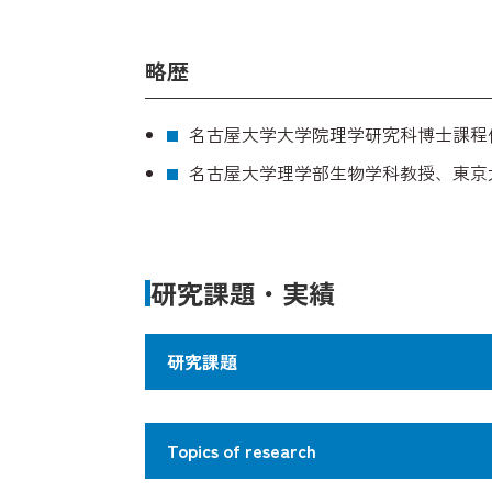
略歴
名古屋大学大学院理学研究科博士課程
名古屋大学理学部生物学科教授、東京
研究課題・実績
研究課題
ヒトをはじめとする多様な生物のゲノム
Topics of research
基配列からタンパク質への「翻訳」は、
の塩基に読み換えてから、タンパク質に