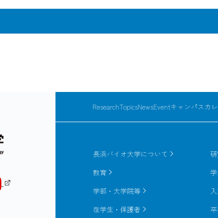
て研究を進めている。
accumulating with high speed. Translation of genomic information
duce various kinds of proteins from a single gene (alternative sp
ferent kind of base (RNA editing ). We analyze these biological s
の多様化
logy.
obuhiko Saitô's contribution to statistical mechanics of biopoly
択的スプライシングの実態
 for Prof. Nobuhiko Saitô" 13: 249-250 (2016).
equence data
グはひとつの遺伝子から
えられ、イントロンの役
o, M., AS-EAST: a functional annotation tool for putative protei
はイントロンをもつが、
the functional role of
ResearchTopics
News
Event
キャンパスカレ
28:2076-2077 (2012).
もたない。従って、選択
ve splicing is a mechanism
る。選択的スプライシン
gene and this is an
i, T., Go, M., Revisiting gap locations in amino acid swquence al
る例（アシルタンパク質
yotic genomes. An example
g solvent accessibility. Proteins: Structure, Function, and Bioinf
長浜バイオ大学について
研
 shown for acyl protein
教育
学
Shinoda, K., Takahashi, K., Go, M., AS-ALPS: a database for anal
学部・大学院等
入
, interaction and network in human and mouse. Nucleic Acids Res
在学生・保護者
卒