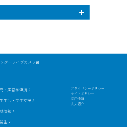
 to proteins is not straight-forward, and
licing ) and translation to a protein after
trategies to produce diversity and aim to
mers. Biophysics and Physicobiology,
ns encoded by alternatively spliced
ンダー
ライブカメラ
ignments and a proposal for a method
ormatics, 79(6), 1868-1877 (2011).
プライバシーポリシー
究・産官学連携
サイトポリシー
採用情報
生生活・学生支援
法人紹介
yzing the effects of alternative
試情報
, 37(Database issue), D305-9 (2009).
業生