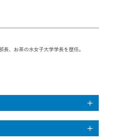
部長、お茶の水女子大学学長を歴任。
現象が展開される。しかし、ゲノムの塩
プライシング）、ゲノムの塩基配列を別
る。これらの現象の生物的戦略の解明とバ