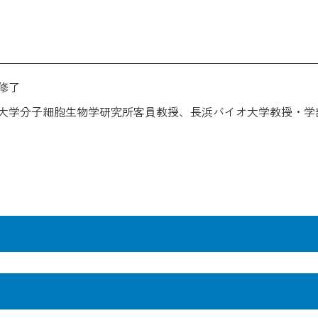
修了
大学分子細胞生物学研究所客員教授、長浜バイオ大学教授・学
情報が急速に集積している。ゲノムの塩基配列に従って、生命
単純ではなく、ある時は塩基配列を読み飛ばしたり（選択的ス
翻訳する（RNA編集）という、驚くほど複雑な仕組みが存在す