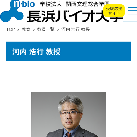
受験応援
サイト
TOP
教育
教員一覧
河内 浩行 教授
河内 浩行 教授