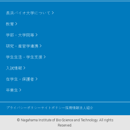
Study aimed at improving the meat quality of
aquaculture Biwa trout
長浜バイオ大学について
教育
Biwa trout is endemic to Lake Biwa, and is
considered one of the tastiest fishes among
学部・大学院等
食の安全・安心に対する検査法の開発
salmons. The development of fatty Biwa trout belly
研究・産官学連携
influences tenderness and flavor of trouts, which
contributes directly to the value of trouts on
BSEや産地偽装などにより最近脅かされている
学生生活・学生支援
Japanese market. It, however, has not yet been
食の安全、安心に対してその検査法の開発に携
入試情報
made clear when fatty Biwa trout belly is developed.
わってきた。 そのひとつとして、ウシ、トリ、ウ
在学生・保護者
マ、ブタ、ヒツジ由来DNAの混入を判別するDNA
So We tried to establish the measurement system
アレイの開発がある。 現在は、特にビワマスやセ
卒業生
for fat contents of Biwa trout using Computed
タシジミといった滋賀県の特産物に対する偽装表
Tomography (CT). AS a result, CT is demonstrated
示防止のためのPCR-RFLP法やDNAチップを用い
プライバシーポリシー
サイトポリシー
採用情報
法人紹介
to be useful for determining fat contents of Biwa
た真贋判定法の開発に携わっている。
trout. It becomes obvious that fatty Biwa trout belly
© Nagahama Institute of Bio-Science and Technology.
All rights
is beginning to be developed after reaching a weight
Reserved.