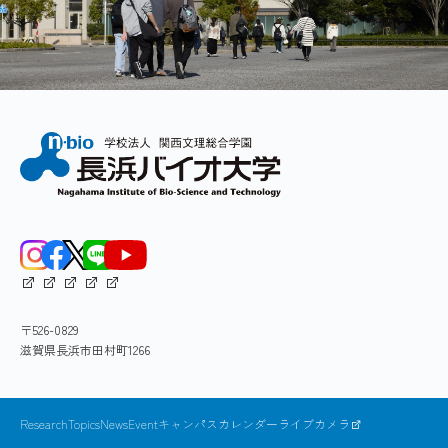
increase in the number of adipocytes, that is,
ンドアッセイを行い、天然物からPPAR γ活性化因
M Sanada, R Hayashi, Y Imai, F Nakamura, T
adipocyte differentiation in the skeletal muscle.
子を探索している。
(wistin) is a peroxisome proliferator-activat
3
Peroxisome proliferator-activated receptor γ
このような研究の成果は、良質な肉を生産する
Science Journal. 87: 1347-1351. (2016)
(PPARγ) is a liganddependent transcription factor
ことを目指す畜産、養殖分野はもちろんのこと、
that directly activates the expression of adipocyte-
人やペットの肥満発症の研究を行っている医学、
卒業研究テーマ例
specific genes, and is universally accepted as the
S Sugiura, Y Tonoyama,
H Kawachi
, M Tsuka
獣医学の分野にも通じるものがある。これらにつ
master regulator for adipocyte differentiation.
dietary soy sauce oil supplementation on g
4
いては、ヒト、ペットを対象とし、食べ物により
ビワマスの筋肉内脂肪のCTを用いた評価
Through screening for natural PPARγ activator in
rhodurus. Journal of Japanese Society for Aq
脂肪細胞の形成を抑える、あるいは脂質代謝を亢
feed using the PPARγ luciferase reporter assay, the
さまざまな食品に対するPPARαおよびδ活性化能
進することで肥満の軽減を目指す研究を行ってい
ethanol extracts of sake lees, soy sauce lees,
の検討
る。
M Suenaga, N Kurosawa, H Asano, Y Kanamor
5
vinegar lees, and beer lees, and soy sauce oil
琵琶湖固有種二ゴロブナの真贋判定法
expressed in preadipocytes is required for th
activated PPARγ.Treatment with the ethanol
extracts of these lees materials enhanced some
研究室ホームページ
〒526-0829
markers of adipocyte differentiation in 3T3-L1 cells.
滋賀県長浜市田村町1266
These results suggest that these lees materials
possess PPARγ activators.
ResearchTopics
News
Event
キャンパスカレンダー
ライブカメラ