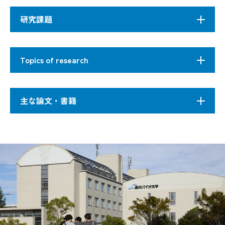
食品分子機能学研究室
研究課題
#ビワマス #ペット #食の安全 #琵琶湖固有種
飼料用天然成分における核内受容体リガンドの探
索
Topics of research
滋賀のブランド魚・ビワマスの脂の乗りをよくす
るための、食品製造副産物などを利用した飼料開
これまでは主にウシの霜降りについて研究を
To understand the species diversity and its
発を行っています。またCT 装置を用い、いつ筋肉
行ってきた。この霜降りの実体は筋肉内に形成さ
主な論文・書籍
evolutionary mechanism, we are focusing on the
内に脂が乗るのかを調べ、効率のよい飼養管理を
れる脂肪細胞であり、その脂肪細胞の分化のメカ
following topics:
めざしています。同時に、食品の偽装表示防止の
ニズムを解明し、与えるエサにより霜降りの調節
ための琵琶湖固有種を対象とした種判別法の開
M Suzuki, F Nakamura, E Taguchi,M Nakata, 
が出来ないか試みてきたが、現在はその対象を琵
発、ペットの肥満軽減を目的としたペットフード
New technique to promote beef marbling
glucopyranoside (wistin) is a peroxisome pro
1
琶湖固有種であるビワマスの養殖にシフトさせて
の開発も計画しています。
Cellular Biochemistry (2018) In Press
いる。
Beef marbling is an important trait of meat quality,
リガンド依存性の核内転写因子PPARγは脂肪細
which contributes directly to the value of beef
胞分化のマスターレギュレーターとして働くこと
Y Harauchi, T Kajimoto, E Ohta, H Kawachi, 
2
especially in the Japanese market. The development
が知られている。そこで、飼料として利用可能な
japonica. Phytochemistry. 143: 145-150. (2017
of beef marbling was closely associated with an
食品製造副産物の脂溶性成分についてPPARγリガ