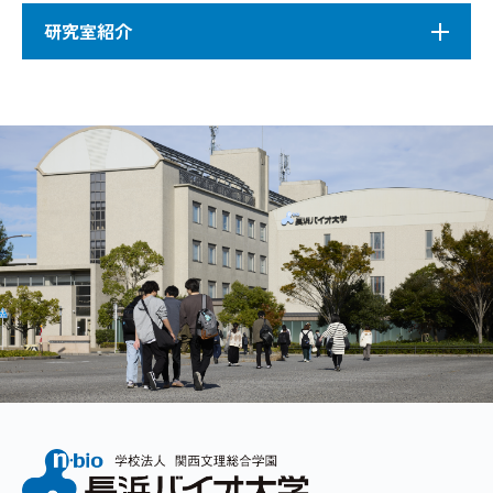
研究室紹介
分子細胞診断学研究室
＃中皮細胞 ＃がん幹細胞 ＃腹腔内がん微小環
境
近年のがん治療はめまぐるしい進歩がみられます
が、がん性漿膜炎に進行してしまうと抗癌剤が効
きにくくなります。その原因の一つに中皮細胞が
がん細胞に対してがん幹細胞様特質を附与してい
ることを検証してきました。研究室では、細胞の
形態を基本として分子生物学的に体腔内のがん微
小環境を解明し、治療の一助となれるよう探求し
ていきます。