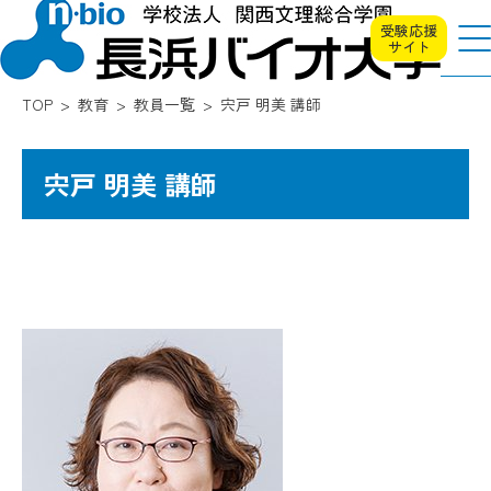
受験応援
サイト
TOP
教育
教員一覧
宍戸 明美 講師
宍戸 明美 講師