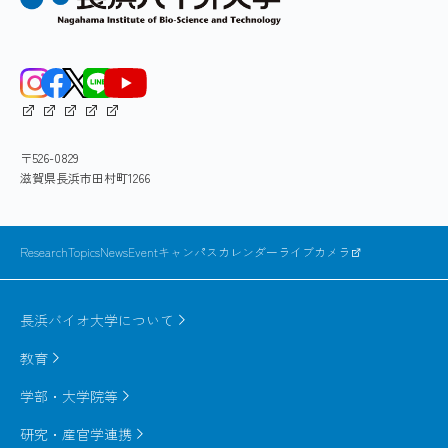
〒526-0829
滋賀県長浜市田村町1266
ResearchTopics
News
Event
キャンパスカレンダー
ライブカメラ
長浜バイオ大学について
教育
学部・大学院等
研究・産官学連携