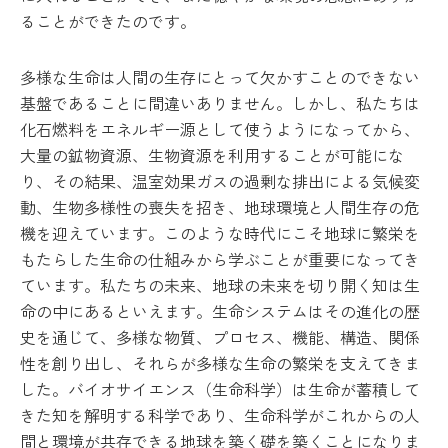
ることができたのです。
多様な生命は人間の生存にとって欠かすことのできない
基盤であることに間違いありません。しかし、私たちは
化石燃料をエネルギー源として使うようになってから、
大量の鉱物資源、生物資源を利用することが可能にな
り、その結果、温室効果ガスの過剰な排出による気候変
動、生物多様性の喪失を招き、地球環境と人間生存の危
機を迎えています。このような時代にこそ地球に繁栄を
もたらした生命の仕組みから学ぶことが重要になってき
ています。私たちの未来、地球の未来を切り開く知は生
命の中にあるといえます。生命システムはその進化の歴
史を通じて、多様な物質、プロセス、機能、構造、関係
性を創り出し、それらが多様な生命の繁栄を支えてきま
した。バイオサイエンス（生命科学）は生命が蓄積して
きた知を解明する科学であり、生命科学がこれからの人
間と環境が共存できる地球を築く礎を築くことになりま