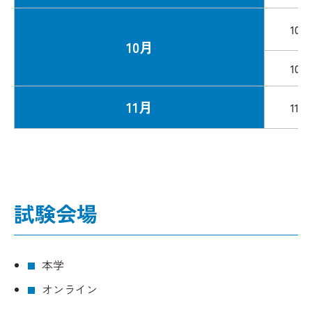
10/
10月
10/
11月
11/1
試験会場
本学
オンライン