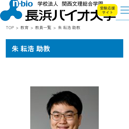
受験応援
サイト
TOP
教育
教員一覧
朱 耘浩 助教
朱 耘浩 助教