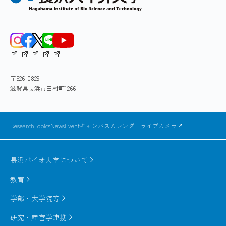
〒526-0829
滋賀県長浜市田村町1266
ResearchTopics
News
Event
キャンパスカレンダー
ライブカメラ
長浜バイオ大学について
教育
学部・大学院等
研究・産官学連携