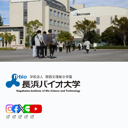
inhibitor KNI-272 determined by high resoluti
オロジーの手法より分子設計にフィードバックを
results expand the design and synthesis of ligands
(2009).「生命を支える美しい分子たち」（化学と
行い、より優れた治療薬の創製を目指す。
and inhibitors based on molecular recognition
analysis of biomolecules that play important roles in
Taniguchi A, Sohma Y, Hirayama Y, Mukai H, Ki
the pathogenesis of difficult diseases such as
O-アシルイソペプチド法とクリックペプチド
production and aggregation of monomer Aβ1-4
infectious diseases, Alzheimer's disease and cancer.
2
(2009).
Furthermore, using chemical biology methodology,
新規ペプチド合成法「O-アシルイソペプチド法」
feedback on molecular design is carried out to
を開発し、アルツハイマー病（AD）研究用ツール
achieve more excellent therapeutic drug
Kiso Y, Taniguchi A, Sohma Y: Click peptides:
へと応用した。すなわち、アミロイドβペプチド
3
development.
Begley), Vol. 1, 379-383 (2009).
（Aβ）のO-アシルイソペプチドを「クリックペプ
チド」と名付け、AD発症のメカニズムの核心に迫
O-Acyl Isopeptide method and Click Peptide
るツールを開発した。（図：O-アシルイソペプチ
Nezami A, Kimura T, Hidaka K, Kiso A, Liu J, K
4
ドからのAβの生成）
falciparum proteases by a designed adaptive i
Newly developed peptide synthetic method "O-acyl
isopeptide method" is being applied as a research
Hofmann K, Finn F M, Kiso Y: Avidin-biotin af
5
tool for Alzheimer's disease (AD). The O-acyl
Amer. Chem. Soc., 100, 3585-3590 (1978).
isopeptide was named as "click peptide" and is
developed as a tool that strikes the core mechanism