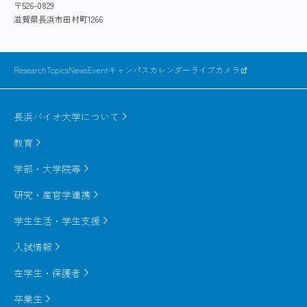
〒526-0829
of the onset of AD.
滋賀県長浜市田村町1266
Protease inhibitors based on molecular recognition
ResearchTopics
News
Event
キャンパスカレンダー
ライブカメラ
分子認識に基づくプロテアーゼ阻害剤
The introduction of a unique hydroxymethylcarbonyl
(HMC) group as a substrate transition state mimic
長浜バイオ大学について
led to the design of peptidomimetic inhibitors
基質遷移状態ミミックとして独自のヒドロキシル
教育
containing HMC. Among the inhibitors, a tripeptide
メチルカルボニル(HMC)を提案し、基質アミノ酸配
inhibitor, KNI-272 was examined by neutron crystal
列にHMCを組込んだペプチドミメティック阻害剤
学部・大学院等
structure analysis. The results showed the detailed
をデザインした。中でも、トリペプチド型阻害剤
研究・産官学連携
hydrogen bonding interactions between HMC and
のKNI-272は世界で初めての中性子結晶構造解析が
the HIV protease's active site's Asp residues,
学生生活・学生支援
なされ、HMCとHIVプロテアーゼ活性中心の2つの
demonstrating that HMC is the ideal transition state
Asp残基との水素結合の様子が明らかになり、HMC
入試情報
mimic.
が理想的な遷移状態アナログであることが実証さ
在学生・保護者
The methodology of inhibitor design incorporating
れた（図：KNI-272と中性子結晶構造解析による
HMC into the substrate amino acid sequence is
HMCの水素結合相互作用）。
卒業生