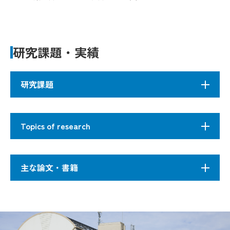
研究課題・実績
研究課題
ペプチド合成化学における保護基や縮合剤、そし
Topics of research
て分子内アシル基転位反応の研究などを基礎研究
として行い、それらを利用して生物分子として重
要なアミノ酸、ペプチド、タンパク質を重点標的
Basic research on protecting groups and coupling
主な論文・書籍
として研究を進める。これを足場に、難治性疾
reagents in synthetic peptide chemistry and
患、特に感染症、アルツハイマー病、がん等の病
intramolecular acyl migration reaction are being
原性に重要な役割を果たす生体タンパク分子の分
carried out. The methodologies obtained are applied
Adachi M, Ohhara T, Kurihara K, Tamada T, 
子認識解析を基にしたリガンドや阻害剤のデザイ
to biomolecular research on important amino acids,
Adachi H, Takano K, Mori Y, Hidaka K, Kimura
ン合成研究へと展開する。さらに、ケミカルバイ
peptides and proteins as targets. The research
1