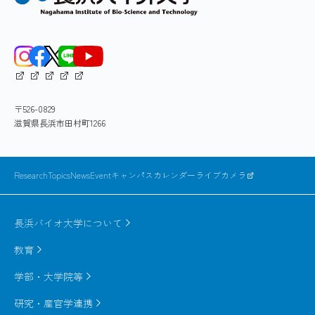
〒526-0829
滋賀県長浜市田村町1266
ResearchTopics
News
Event
キャンパスカレンダー
ライブカメラ
長浜バイオ大学について
教育
学部・大学院等
研究・産官学連携