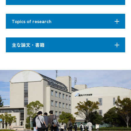
#ミトコンドリア #細胞死
細胞小器官（オルガネラ）のひとつであるミトコ
Topics of research
ンドリアは、細胞内に於けるエネルギー産生の場
細胞内に存在するミトコンドリアの研究を行って
であると同時に、様々な代謝反応が行われてお
います。ミトコンドリアはエネルギーを産生する
り、古くからよく研究されてきた。最近の研究か
Mitochondria, one of the organelles in the eukaryotic
「呼吸」や「細胞死」に深く関わっている細胞小
主な論文・書籍
ら、ミトコンドリアは細胞死にも深く関係するこ
cells, have been extensively studied. The major
器官の一つです。ミトコンドリアの機能の異常は
とが明らかになった。すなわち、ミトコンドリア
mitochondrial function is to generate ATP, the
糖尿病やがん、アルツハイマー病などの原因と考
は細胞の生と死の両面に関わっているオルガネラ
energy current molecule, through the tricarboxylic
えられており、研究室ではその詳細な分子機構に
Honjo, Y., Horibe, T., Torisawa, A., Ito, H., Na
であると言える。したがって、ミトコンドリアの
acid (TCA) cycle and the oxidative phosphorylation
ついて追究しています。
1
Disulfide Isomerase P5- Immunopositive Inclus
機能の破綻は種々のエネルギー代謝系や細胞増殖
(OXPHOS). Mitochondria also carry out several
系の異常を引き起こし、重篤な場合、様々な病気
important metabolic reactions such as lipid β-
の原因となることは、想像に難くない。事実、糖
Shitara, Y., Tonohora, Y., Goto, T., Yamada, 
oxidation, urea cycle, heme biosynthesis, iron-sulfer
2
尿病、がん、神経変性疾患等の原因がミトコンド
protein disulf ide isomerase family, suppress
cluster biosynthesis, to name
リアの機能の異常によるものであるという結果が
Our interests are divided into two main themes as
数多く報告されている。しかしながら、その詳細
follows:
Kamemura, K., Ogawa, M., Ohkubo, S., Ohtsuk
な機構については、十分に解明されていない場合
3
of mitochondrial metabolism by downregulat
が多い。本研究室では、（１）ミトコンドリアの