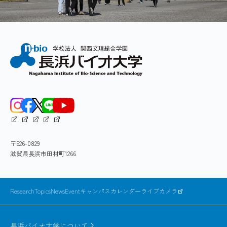
タンパク質の局在化の分子機構と、（２）酸化ス
How a dually-localized protein is sorted
Kimura, T., Horibe, T., Sakamoto, C., Shitara,
トレス誘導性細胞死とミトコンドリアの関係を明
between mitochondria and the
4
M. (2008) Evidence for Mitochondrial Localiza
らかにすることを研究テーマとして研究を行って
卒業研究テーマ例
endoplasmic reticulum?
187-196.
いる。
酸化ストレスによって誘導される細胞死のメ
Suzuki, H., Okazawa, Y.,
Komiya, T.
, Saeki, K
Most mitochondrial proteins are nuclear-coded,
キーワード：ミトコンドリア、細胞内タンパク輸
カニズム
5
TOM40, a Central Component of the Preprote
synthesized on cytosolic free ribosomes as
送、細胞死、酸化還元システム
37936.
precursor with mitochondrial targeting signal (MTS),
細胞内エネルギー代謝の調節と細胞死の関係
then transported to mitochondria. While extensive
についての解析
studies are made, some proteins are reported to be
ミトコンドリアのタンパク質の局在化の
ミトコンドリアへのタンパク輸送のメカニズ
transported to dual destinations: mitochondria and
〒526-0829
分子機構
ム
the other compartment(s) in the cell. Among these
滋賀県長浜市田村町1266
we have clarified that P5, a member of protein
ミトコンドリアを構成するタンパク質のほとんど
disulfide isomerase family, is transported not only to
は、細胞質で合成された後、ミトコンドリア内に
the endoplasmic reticulum, but also to mitochondria.
ResearchTopics
News
Event
キャンパスカレンダー
ライブカメラ
取り込まれる（図中、左の経路）。取り込まれた
Now we study on how P5 is sorted to these two
タンパクの中には、細胞死を誘導する刺激により
organells and on the putative mitochondrial targeting
長浜バイオ大学について