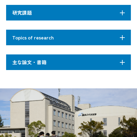
計算構造生物学研究室
研究課題
#生体分子の立体構造形成 #抗菌ペプチド #分子
私達はマルチカノニカルレプリカ交換法、レプ
シミュレーション
Topics of research
リカ交換アンブレラサンプリングなどの立体構造
探索手法やその他の手法を活用し、生体分子の構
ヒトの体内には抗微生物ペプチドが多数存在し、
造変化や機能の研究を行っている。
Proteins are macromolecules that play important
その一部は癌細胞やウィルスにも効果があるとい
主な論文・書籍
roles in most physiological processes. We should be
われています。分子の動きをコンピュータで計算
able to understand the molecular mechanisms of the
して「物理的に正しい」動画をつくる技術（分子
拡張アンサンブル法による蛋白質の折れ畳みシ
efficiency and the specificity of proteins' functions
動力学法）を用いて抗微生物ペプチドのシミュ
ミュレーション
T.Yoda, Y.Sugita, & Y.Okamoto, 'Salt ef f ect
based on their structures and dynamics. We are
レーションなどを行い、その働きの解明を進めて
1
molecular dynamics simulations',
Proteins
82 
studying protein folding and function by use of
います。
生体内では非常に多くの種類のタンパク質分子
techniques of molecular dynamics (MD) simulation.
が使われている。それらは種類（アミノ酸配列）
依田、杉田、岡本「疎水コアとα-ヘリック
MD is useful for observing and studying protein's
によって定まっている特定の立体構造を形成（折
2
学会誌）, 52 (1), 022-023 (2012)
conformational changes and fluctuations at atomic
れ畳み）して特異的な機能を発揮する。生体内で
level. However, MD of protein systems has some
は分子シャペロンが折れ畳みを助けているが、千
limitations due to its computational cost. Thus