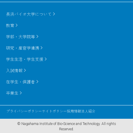
conformation, and studied the folding scenario of G-
の折れ畳み構造を陽溶媒中でのシミュレーション
peptide. We found that the turn formation is a key
によって出現させられるようになってきた。
長浜バイオ大学について
step of the folding of the hairpin peptide, and this
prevents misfolding to non-native conformations
教育
with wrong secondary structures. From the analyses
学部・大学院等
of the simulation data, it was also shown that side-
chain hydrogen bonds near the turn region are
研究・産官学連携
formed in an early stage of folding.
学生生活・学生支援
We also applied the method to a 36-residue globular
protein that is called "HP36". This simulation was also
入試情報
started from the fully extended conformation of the
在学生・保護者
protein molecule. Again, we successfully observed
folding events to its native structure, during the
卒業生
production simulation shorter than the experimental
folding time. We found again that a turn formation is
プライバシーポリシー
サイトポリシー
採用情報
法人紹介
important for folding of HP36 and that packing and
dehydration of hydrophobic-core side chains take
© Nagahama Institute of Bio-Science and Technology.
All rights
Reserved.
place in a later stage of folding.