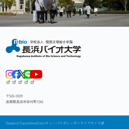
T.Yoda, Y.Sugita, & Y.Okamoto, 'Hydrophobic
種類以上あると言われている折れ畳み構造
3
methods for efficient simulations are required.
simulations',
Biophys. J.
99 (5), 1637-1644 (20
（フォールド）へペプチド鎖を積極的に「折れ畳
We adopt replica-exchange method (REM) and its
ませる」機能を持つ生体内分子機械は存在しな
derivatives, which were introduced by Sugita and
い。そのため、個々のタンパク質分子は自発的に
T.Yoda, Y.Sugita, and Y.Okamoto, Cooperative
卒業研究テーマ例
Okamoto for protein systems at first, for efficient
4
折れ畳む物理化学的性質を持たざるを得ない。
exchange molecular dynamics simulation,
Pro
simulations. Our research activity involves software
我々は分子動力学法（MD）などのシミュレーショ
分子動力学シミュレーションによる、蛋白質
development and its application to biological
ン技法を活用して、タンパク質やペプチド分子の
T.Yoda, Y. Sugita and Y.Okamoto, Comparisons
フォールディングの研究
molecules.
5
自発的な構造形成機構を研究してきた。水溶媒中
Lett.
386, 460-467 (2004)
分子動力学シミュレーションによる、抗菌ペプ
にランダムな構造の蛋白質を配置（図１の左半
チドの立体構造と作用機構に関する研究
分）し、蛋白質分子が折れ畳むまでシミュレー
Protein Folding Studies by Molecular Simulations
分子シミュレーションによる、タンパク質分子
ションを行う。これを効率化するために拡張アン
複合体形成に関する研究
サンブル法という手法を適用している。 我々は
We performed a folding simulation of a 16-residueβ-
分子動力学シミュレーションによる天然変性蛋
同種法を16残基のβ - ヘアピンペプチド（図１）や
hairpin peptide that is called "G-peptide", started
〒526-0829
36残基からなる小蛋白質（図２）に適用した。い
白質の構造の研究
from the fully extended conformation. We used
滋賀県長浜市田村町1266
ずれにおいても天然構造に非常に近い構造への折
MUltiCAnonical Replica-Exchange Method
れ畳みが観察された。各図の右半分に陽溶媒中で
(MUCAREM) for efficient sampling. We successfully
のシミュレーションで実際に観察された立体構造
observed the folding events to its native
ResearchTopics
News
Event
キャンパスカレンダー
ライブカメラ
を示した。このように、ペプチド分子や小蛋白質