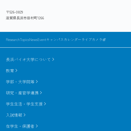
〒526-0829
滋賀県長浜市田村町1266
ResearchTopics
News
Event
キャンパスカレンダー
ライブカメラ
長浜バイオ大学について
教育
学部・大学院等
研究・産官学連携
学生生活・学生支援
入試情報
在学生・保護者