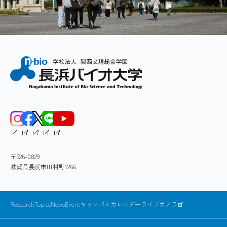
Shionyu M, Takahashi K, Go M, AS-EAST: a fun
タンパク質と低分子化合物の結合予測
Prediction of Interaction Between Proteins and
3
transcripts. Bioinformatics 28:2076-2077 （
Small Molecules
タンパク質に低分子化合物が結合した立体構造
卒業研究テーマ例
データは、機能未知タンパク質の機能の予測や、
Known interface residues of proteins to small
Shionyu M, Yamaguchi A, Shinoda K, Takahashi
4
医薬を開発する上での有用な情報基盤です。その
molecules, such as nucleotides, sugars, and ions,
on protein structure, interaction and net
ランダムフォレストを使った金属イオン結合部
ため、これまでに知られている低分子化合物と結
are valuable sources for predicting protein function
位の予測
合したタンパク質の立体構造に基づく情報をデー
and drug design. We provide information of
Yura K, Shionyu M, Hagino K, Hijikata A, Hir
3D-Convolutional Neural Networkを用いたPLP結
タベース化し、「Het-PDB
interface residues to small molecules and statistics
5
Imanishi T, Gojobori T, Go M. Alternative spli
合部位予測
Navi2（https://hetpdbnavi.nagahama-i-
of them at Het-PDB Navi2
380:63-71 （2006）
Virtual Realityを用いたタンパク質の初期段階学
bio.ac.jp/）」として公開しています（Fig.1）。さ
database（
https://hetpdbnavi.nagahama-i-bio.ac.jp
習ソフトの開発
らに、このデータベースに登録されている情報に
）（Fig.1）. Furthermore, we are developing
基づいて、低分子化合物の結合を予測する人工知
methods for predicting interface residues to small
〒526-0829
能の開発や、ドッキング手法に基づく低分子化合
molecules based on the statistics obtained from
滋賀県長浜市田村町1266
研究室ホームページ
物とタンパク質の複合体構造の予測を行っていま
Het-PDB Navi2 and machine learning algorithms.
す。
ResearchTopics
News
Event
キャンパスカレンダー
ライブカメラ