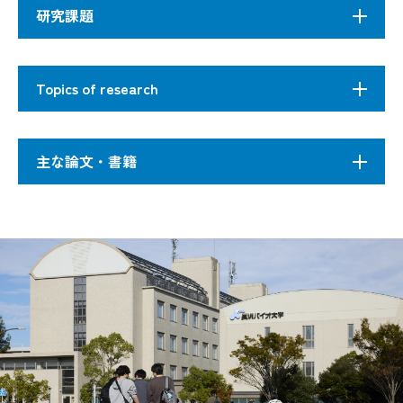
研究課題
#タンパク質 #構造予測 #機能予測 #人工知
タンパク質は様々な生命現象を担う重要な分子で
能 #バーチャルリアリティ
Topics of research
あり、実験的手法の発展によって多くのタンパク
質の構造や機能が明らかにされてきています。一
新しい薬を設計するには、タンパク質の立体構造
方で、実験的手法だけでは構造を決めることが難
Thanks to advances in experimental technologies,
の理解が欠かせません。研究室では、タンパク質
主な論文・書籍
しいタンパク質や、機能がよくわからないタンパ
many protein sequences and three-dimensional
の立体構造に関するさまざまな情報をコンピュー
ク質も数多く残されています。そこで、既知の
（3D） structures are accumulated in public
タで解析。タンパク質複合体の立体構造予測や機
様々な生体分子の情報に基づき、タンパク質と他
databases. Based on these biological data, we are
能予測を行うAIに挑戦するだけでなく。バーチャル
Nakamae I, Morimoto T, Shima H, Shionyu M, 
の分子の複合体構造の予測や、タンパク質機能の
developing some bioinformatics methods for
リアリティ上でタンパク質や化合物を操作できる
1
Kato JY. Curcumin Derivatives Verify the Ess
予測を行う情報生物学的手法を開発ことが現在の
predicting protein functions / 3D structures of
ソフトウェアの開発も行っています。
主な研究テーマです。さらに、複雑なタンパク質
protein complexes. Moreover, to understand the
の立体構造をより直感的に理解するために、バー
Tanaka M, Zhu Y, Shionyu M, Ota N, Shibata 
characteristics of complicated protein 3D structures
チャルリアリティを使ったタンパク質立体構造の
F conjugated with cellpenetrating peptides inh
intuitively, we develop a visualization software of
2
観察ソフトウエアの開発なども行っています。
Med. Chem., 146:636-650 （2018）
protein structures based on virtual reality.