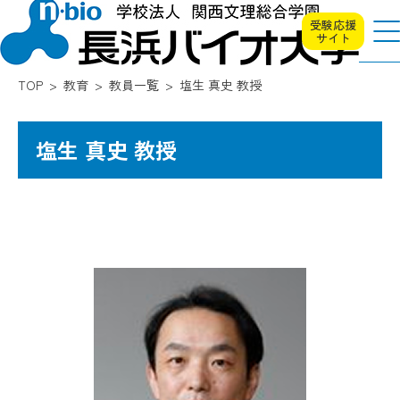
受験応援
サイト
TOP
教育
教員一覧
塩生 真史 教授
塩生 真史 教授