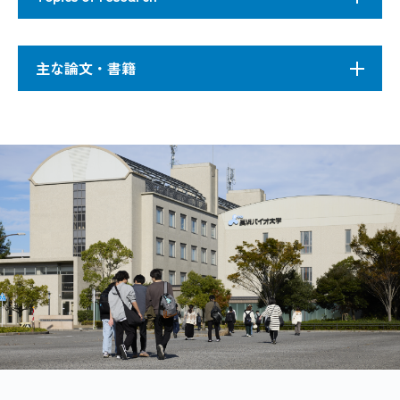
くみを理解したいと考えている。特にタンパク質
やＲＮＡの機能発現の立体構造的基盤、その立体
Protein and RNA are key molecular machines
主な論文・書籍
構造の構築原理、および、構造や機能の進化の過
producing various biological phenomena. Through
程を理解することを目指して、構造データベース
deep understanding of the physicochemical behavior
の統計解析、分子モデリング、分子シミュレー
of protein and RNA, fundamental mechanism of life
Shionyu M., Takahashi K. & Go M. AS-EAST: a 
ションなどを行っている。またそれらを基にし
must be clarified. In particular, toward understanding
1
transcripts.
Bioinformatics
28:2076-2077 (201
て、生体分子の構造・機能の予測や新規の有用な
structural bases on which their functions are
分子の設計などのツールの発展を目指す。
expressed, principles of self-organization of their
Shionyu M., Yamaguchi A., Shinoda K., Takaha
native structures, and evolutionary processes
2
splicing on protein structure, interaction a
producing such structures and functions, we have
タンパク質のフォールディング過程のシミュレー
performed statistical analyses of structural data,
ション
molecular modeling and molecular simulation. Based
Shinoda K., Takahashi K. & Go M. Retention o
3
on these studies, bioinformatics tools such as those
end interactions within quasi-modules.
BIOPH
タンパク質がほどけた状態から天然構造へ自然に
for predicting structure and function of
構造形成される分子機構を、その逆過程であるア
uncharacterized genes' products and designing new
ンフォールディング過程のシミュレーションを実
Takahashi K., Baba S., Koyanagi Y., Yamamot
useful molecules, will be also improved.
行することにより研究してきた。アンフォール
4
conformational conversion of HIV-1 dimerizati