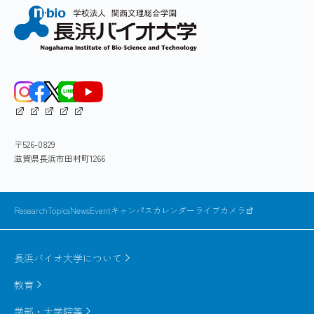
ディングが進み、全体的なコンフォメーションが
276:31274-31278 (2001)
大きく変化し続ける段階に達しても、ポリペプチ
Molecular dynamics simulation of protein folding
ド鎖の局所的な部分がそれぞれ比較的コンパクト
Takahashi K., Noguti T., Hojo H., Ohkubo T.
5
な構造をとる傾向が見られた。それら局所的部分
Molecular mechanisms of self-organization to
58:260-267 (2001)
は、モジュールと言う天然構造におけるコンパク
ordered native protein structures from disordered
トな部分構造に対応していたため、タンパク質が
conformations have been studied by computer
階層的に折れ畳まれていく機構が示唆された
simulation of protein unfolding, a reverse process of
（Figure 1）。この知見を取り込むことでフォール
the structural organization of proteins. In a stage of
〒526-0829
ディング過程のシミュレーションを加速し、現実
the unfolding process where a protein was
滋賀県長浜市田村町1266
的な時間で天然構造に到達させることを目指す。
extensively unfolded and kept on dynamically
changing its overall conformation, we have found
that local parts of the polypeptide chain tend to take
ResearchTopics
News
Event
キャンパスカレンダー
ライブカメラ
relatively compact conformations. These parts
correspond to compact substructures, "modules", in
長浜バイオ大学について
the folded structure of the protein, which suggests
a hierarchical process of protein folding (Figure 1).
教育
By utilizing this finding, we aim at accelerating in
学部・大学院等