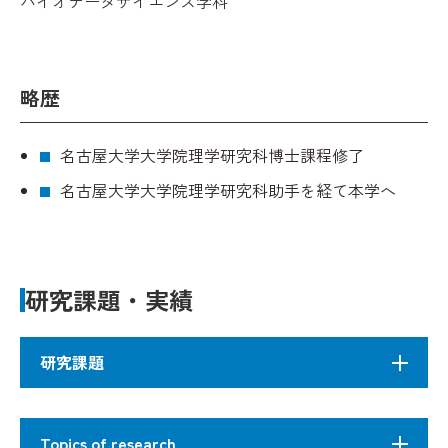
バイオデータサイエンス学科
略歴
名古屋大学大学院理学研究科博士課程修了
名古屋大学大学院理学研究科助手を経て本学へ
研究課題・実績
研究課題
生命現象をつかさどる主要な分子である、蛋白質
Topics of research
やＲＮＡを深く理解することで生命の基本的なし