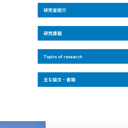
研究室紹介
植物遺伝学研究室
研究課題
#植物ホルモン #環境ストレス応答 #
植物ホルモン"サイトカイニン"
Topics of research
植物は周囲の環境変化をどのように感じ
イネの環境変化に応答した形態
るのでしょう？ 研究室では、イネやシ
Characterization of phytohormon,
等植物の植物ホルモンの一つであるサイ
主な論文・書籍
仕組みについて研究しています。植物ホ
穀物植物の貯蔵機能の解析
ネットワークを解明して、植物の分化や
Regulation of the growth and de
いと考えています。
Harauchi, Y., Kajimoto, T., O
植物がもつ種々の植物ホルモンの中でサ
1
Mechanism of a storage system o
Gleditsia japonica Phytochem
あることは広く知られている。植物は環
と遺伝子の転写などの細胞内プロセスを
応答して個々の植物ホルモンはどのよう
focus:
Nakagawa, U., Suzuki, D., Is