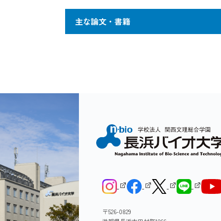
2nd Generation of Bio-Security DNA Ink
しての対象ばかりでなく人の識別であれ
主な論文・書籍
ます。このようにヒト、モノの識別手段
でも"、" どこでも"、" 誰でも"で
Recently, because of its extremely accura
Ａ回収法についてはほぼ技術的な問題点
capability, DNA based authentication and i
大島淳（分担執筆）「鏡」第1章
1
す。このときの回収量に左右されますが 
find its applications not only in the field o
の直接ハイブリダイゼーションによって
also in all kinds of product authentication.
大島淳、総説"ＤＮＡはウソをつか
2
Unlike living organisms, DNA does not exis
but we can use the trick of chemical DNA 
Y.Isegawa , et al (2010) PCR 
3
design a unique and specific DNA sequence. 
U69 gene mutations in human 
synthesized DNA with its own specific DN
with normal ink, and now is called DNA Ink. 
K.Nakano , et al (2009) Detec
visible, is then embedded in any printing ma
4
using denaturing highperform
identification marker, covert authenticatio
authentication which thus can prevent us f
Y.Isegawa , et al (2009) Huma
5
〒526-0829
of an allogeneic stem cell tra