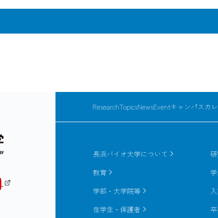
ば指紋、静脈の代わりとして、また物品であればＤＮＡを真似
に生体情報を用いる分野をバイオメトリクスといいます。現在は
きるような第二世代ＤＮＡインクの開発を進めております。既にＤＮ
te, powerful and secure
は解決しています。しかも印刷物を破損することなく１分以内
dentification technology
"ＤＮＡはウソをつかない"、2015年3月1日初版第1刷発行、pp
インクの中に含まれていたＤＮＡの塩基配列の確認には"回収
f human identification but
検出する方法をとります。プローブにはモレキュラービーコン
ない"、ＤＮＡ鑑定、Vol.6, 2014、pp1-15, ＤＮＡ鑑定
t in manufactured product,
ResearchTopics
News
Event
キャンパスカレ
synthesis where we can
with quenting probes enables the rapid detection and identif icat
This artificially
herpesvirus 6 Molecular and Cellular Probes 24 (167-177)
A sequence can be mixed
The DNA Ink, invisible or
長浜バイオ大学について
研
tion and identif ication of U69 gene mutations encoded by ganci
terials as invisible
ance liquid chromatography Journal of Virological Methods 161 (
教育
学
n or product label, overt
rom fakes.
学部・大学院等
入
n herpesvirus 6 ganciclovir-resistant strain with amino acid sub
在学生・保護者
卒
nsplant recipient Journal of Clinical Virology 44 (15-19)