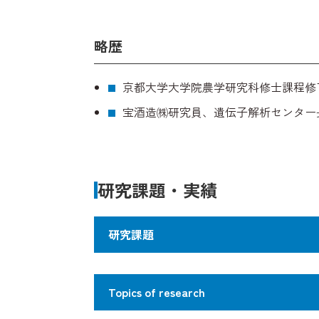
略歴
京都大学大学院農学研究科修士課程修
宝酒造㈱研究員、遺伝子解析センター
研究課題・実績
研究課題
第2世代DNAインクの研究開発
Topics of research
"究極の真贋判定にＤＮＡを使う" とい