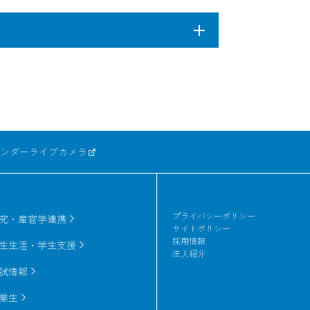
のできない隠された目印として利用でき
ＤＮＡをベースにした真贋判定を" いつ
Ａインクの製造、そして印刷物からのＤＮ
でＤＮＡを回収することに成功していま
11-27, 武庫川女子大学出版会
されたＤＮＡに対し"てその相補鎖ＤＮＡと
をさらに改良したものを用います。
学会誌
ンダー
ライブカメラ
ion of ganciclovir-resistance causing
プライバシーポリシー
究・産官学連携
clovir-resistant human herpesvirus 6
サイトポリシー
223-230)
採用情報
生生活・学生支援
法人紹介
試情報
stitutions associated with the death
業生